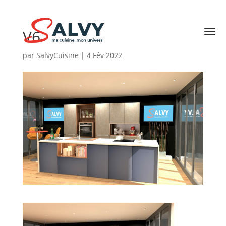
V6
par
SalvyCuisine
|
4 Fév 2022